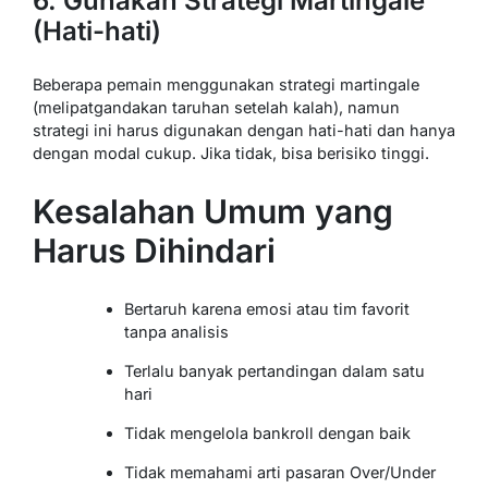
6. Gunakan Strategi Martingale
(Hati-hati)
Beberapa pemain menggunakan strategi martingale
(melipatgandakan taruhan setelah kalah), namun
strategi ini harus digunakan dengan hati-hati dan hanya
dengan modal cukup. Jika tidak, bisa berisiko tinggi.
Kesalahan Umum yang
Harus Dihindari
Bertaruh karena emosi atau tim favorit
tanpa analisis
Terlalu banyak pertandingan dalam satu
hari
Tidak mengelola bankroll dengan baik
Tidak memahami arti pasaran Over/Under