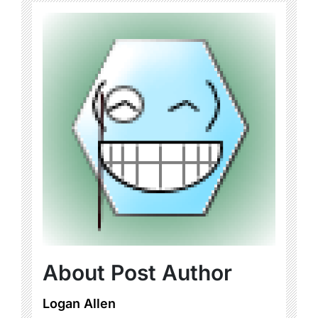
About Post Author
Logan Allen