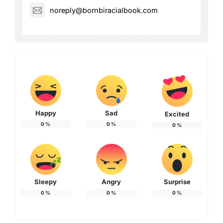
noreply@bornbiracialbook.com
Happy
Sad
Excited
0
%
0
%
0
%
Sleepy
Angry
Surprise
0
%
0
%
0
%