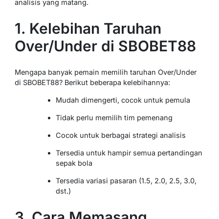
analisis yang matang.
1. Kelebihan Taruhan
Over/Under di SBOBET88
Mengapa banyak pemain memilih taruhan Over/Under
di SBOBET88? Berikut beberapa kelebihannya:
Mudah dimengerti, cocok untuk pemula
Tidak perlu memilih tim pemenang
Cocok untuk berbagai strategi analisis
Tersedia untuk hampir semua pertandingan
sepak bola
Tersedia variasi pasaran (1.5, 2.0, 2.5, 3.0,
dst.)
3. Cara Memasang