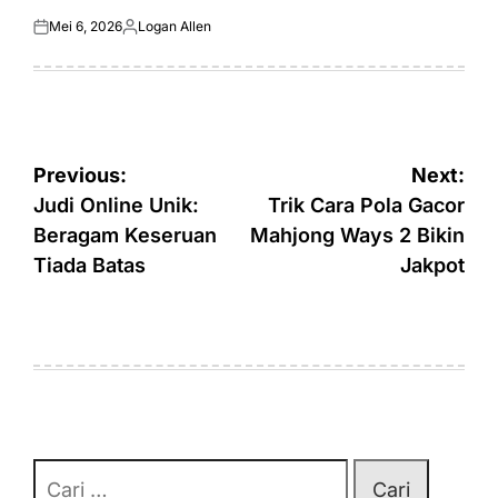
Mei 6, 2026
Logan Allen
Posted
Posted
on
by
Navigasi
Previous:
Next:
pos
Judi Online Unik:
Trik Cara Pola Gacor
Beragam Keseruan
Mahjong Ways 2 Bikin
Tiada Batas
Jakpot
Cari