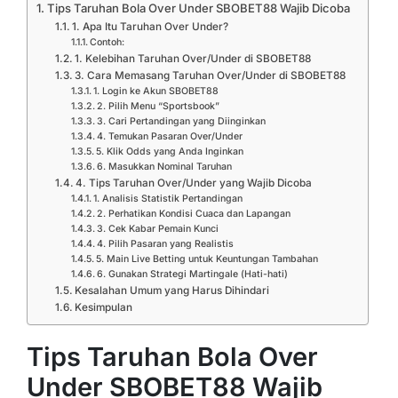
Tips Taruhan Bola Over Under SBOBET88 Wajib Dicoba
1. Apa Itu Taruhan Over Under?
Contoh:
1. Kelebihan Taruhan Over/Under di SBOBET88
3. Cara Memasang Taruhan Over/Under di SBOBET88
1. Login ke Akun SBOBET88
2. Pilih Menu “Sportsbook”
3. Cari Pertandingan yang Diinginkan
4. Temukan Pasaran Over/Under
5. Klik Odds yang Anda Inginkan
6. Masukkan Nominal Taruhan
4. Tips Taruhan Over/Under yang Wajib Dicoba
1. Analisis Statistik Pertandingan
2. Perhatikan Kondisi Cuaca dan Lapangan
3. Cek Kabar Pemain Kunci
4. Pilih Pasaran yang Realistis
5. Main Live Betting untuk Keuntungan Tambahan
6. Gunakan Strategi Martingale (Hati-hati)
Kesalahan Umum yang Harus Dihindari
Kesimpulan
Tips Taruhan Bola Over
Under SBOBET88 Wajib