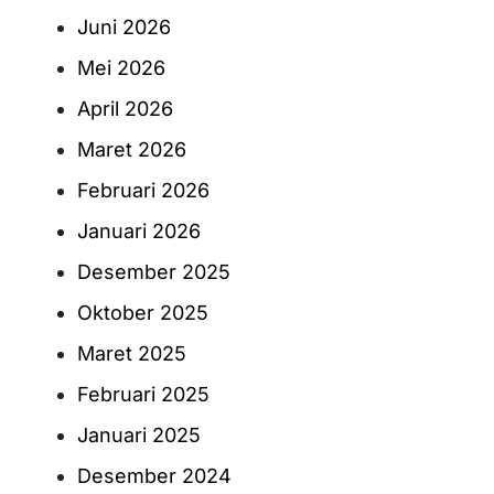
Juni 2026
Mei 2026
April 2026
Maret 2026
Februari 2026
Januari 2026
Desember 2025
Oktober 2025
Maret 2025
Februari 2025
Januari 2025
Desember 2024