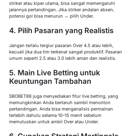
striker atau kiper utama, bisa sangat memengaruhi
jalannya pertandingan. Jika striker andalan absen,
potensi gol bisa menurun → pilih Under.
4. Pilih Pasaran yang Realistis
Jangan terlalu tergiur pasaran Over 4.5 atau lebih,
kecuali jika dua tim terkenal sangat produktif. Pasaran
umum seperti 2.5 atau 3.0 lebih aman dan realistis.
5. Main Live Betting untuk
Keuntungan Tambahan
SBOBET88 juga menyediakan fitur live betting, yang
memungkinkan Anda bertaruh sambil menonton
pertandingan. Anda bisa menganalisis permainan
terlebih dahulu selama 10–15 menit sebelum
memutuskan untuk ambil Over atau Under.