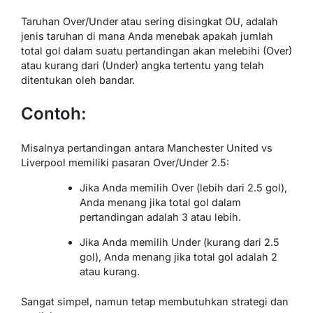
Taruhan Over/Under atau sering disingkat OU, adalah
jenis taruhan di mana Anda menebak apakah jumlah
total gol dalam suatu pertandingan akan melebihi (Over)
atau kurang dari (Under) angka tertentu yang telah
ditentukan oleh bandar.
Contoh:
Misalnya pertandingan antara Manchester United vs
Liverpool memiliki pasaran Over/Under 2.5:
Jika Anda memilih Over (lebih dari 2.5 gol),
Anda menang jika total gol dalam
pertandingan adalah 3 atau lebih.
Jika Anda memilih Under (kurang dari 2.5
gol), Anda menang jika total gol adalah 2
atau kurang.
Sangat simpel, namun tetap membutuhkan strategi dan