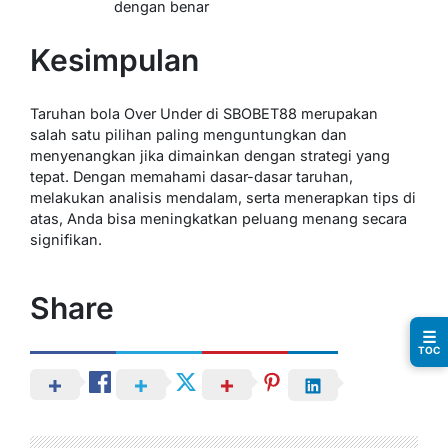
dengan benar
Kesimpulan
Taruhan bola Over Under di SBOBET88 merupakan
salah satu pilihan paling menguntungkan dan
menyenangkan jika dimainkan dengan strategi yang
tepat. Dengan memahami dasar-dasar taruhan,
melakukan analisis mendalam, serta menerapkan tips di
atas, Anda bisa meningkatkan peluang menang secara
signifikan.
Share
☰
TOC