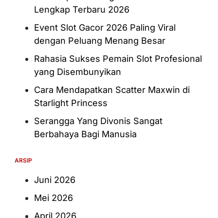
Lengkap Terbaru 2026
Event Slot Gacor 2026 Paling Viral
dengan Peluang Menang Besar
Rahasia Sukses Pemain Slot Profesional
yang Disembunyikan
Cara Mendapatkan Scatter Maxwin di
Starlight Princess
Serangga Yang Divonis Sangat
Berbahaya Bagi Manusia
ARSIP
Juni 2026
Mei 2026
April 2026