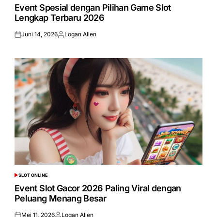
IN
Event Spesial dengan Pilihan Game Slot
Lengkap Terbaru 2026
Juni 14, 2026
Logan Allen
Posted
Posted
on
by
SLOT ONLINE
POSTED
IN
Event Slot Gacor 2026 Paling Viral dengan
Peluang Menang Besar
Mei 11, 2026
Logan Allen