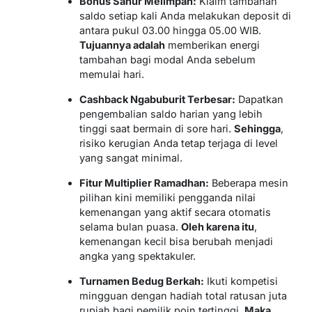
Bonus Sahur Melimpah:
Klaim tambahan
saldo setiap kali Anda melakukan deposit di
antara pukul 03.00 hingga 05.00 WIB.
Tujuannya adalah
memberikan energi
tambahan bagi modal Anda sebelum
memulai hari.
Cashback Ngabuburit Terbesar:
Dapatkan
pengembalian saldo harian yang lebih
tinggi saat bermain di sore hari.
Sehingga
,
risiko kerugian Anda tetap terjaga di level
yang sangat minimal.
Fitur Multiplier Ramadhan:
Beberapa mesin
pilihan kini memiliki pengganda nilai
kemenangan yang aktif secara otomatis
selama bulan puasa.
Oleh karena itu
,
kemenangan kecil bisa berubah menjadi
angka yang spektakuler.
Turnamen Bedug Berkah:
Ikuti kompetisi
mingguan dengan hadiah total ratusan juta
rupiah bagi pemilik poin tertinggi.
Maka
,