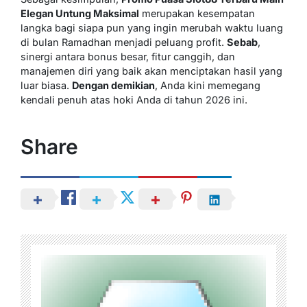
Elegan Untung Maksimal
merupakan kesempatan
langka bagi siapa pun yang ingin merubah waktu luang
di bulan Ramadhan menjadi peluang profit.
Sebab
,
sinergi antara bonus besar, fitur canggih, dan
manajemen diri yang baik akan menciptakan hasil yang
luar biasa.
Dengan demikian
, Anda kini memegang
kendali penuh atas hoki Anda di tahun 2026 ini.
Share