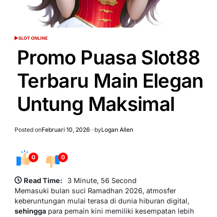
SLOT ONLINE
POSTED
IN
Promo Puasa Slot88
Terbaru Main Elegan
Untung Maksimal
Posted on
Februari 10, 2026
by
Logan Allen
0
0
Read Time:
3 Minute, 56 Second
Memasuki bulan suci Ramadhan 2026, atmosfer
keberuntungan mulai terasa di dunia hiburan digital,
sehingga
para pemain kini memiliki kesempatan lebih