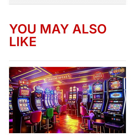
YOU MAY ALSO
LIKE